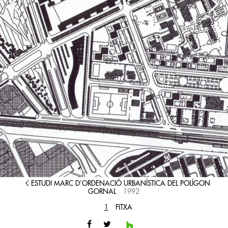



ESTUDI MARC D’ORDENACIÓ URBANÍSTICA DEL POLÍGON
GORNAL
1992
1
FITXA